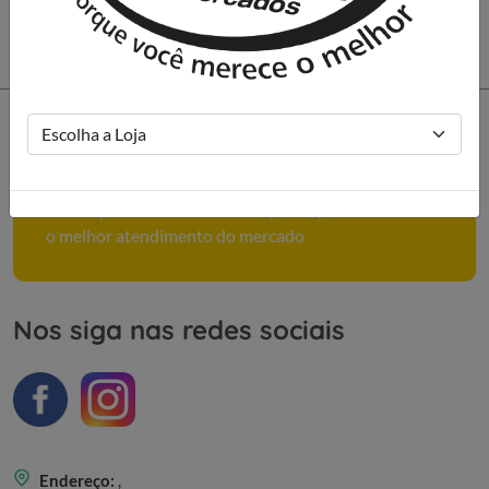
Como podemos ajudar você?
Conheça mais sobre nossa empresa, políticas e tenha
o melhor atendimento do mercado
Nos siga nas redes sociais
Endereço:
,