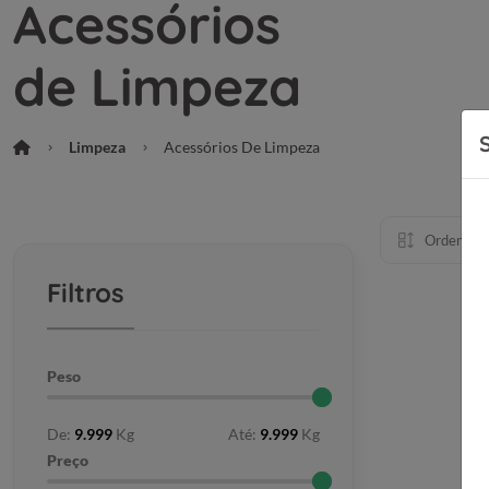
Acessórios
de Limpeza
Limpeza
Acessórios De Limpeza
Ordenar p
Filtros
Peso
De:
9.999
Kg
Até:
9.999
Kg
Preço