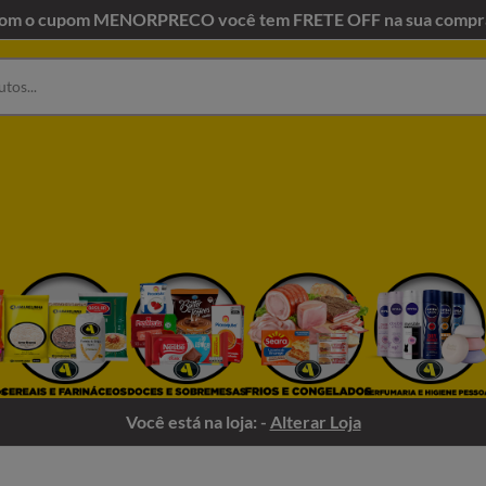
om o cupom MENORPRECO você tem FRETE OFF na sua compr
Você está na loja: -
Alterar Loja