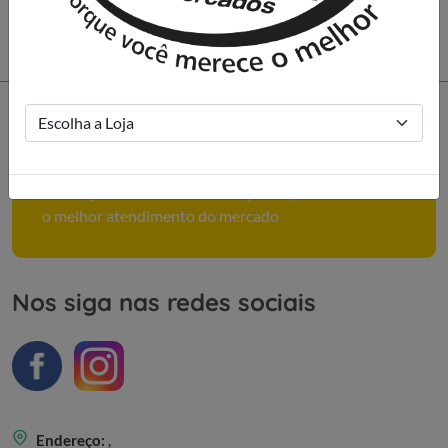
Como podemos ajudar você?
Conheça mais sobre nossa empresa, políticas e tenha
o melhor atendimento do mercado
Nos siga nas redes sociais
Endereço:
,