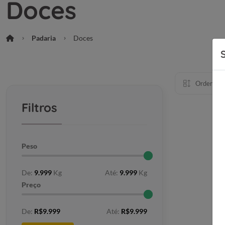
Doces
Padaria
Doces
Ordenar p
Filtros
Peso
De:
9.999
Kg
Até:
9.999
Kg
Preço
De:
R$9.999
Até:
R$9.999