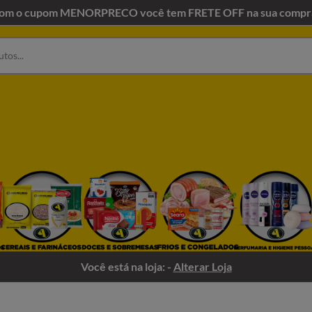
om o cupom MENORPRECO você tem FRETE OFF na sua compr
Você está na loja: -
Alterar Loja