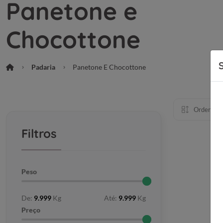
Panetone e
Chocottone
Padaria
Panetone E Chocottone
Ordenar p
Filtros
Peso
De:
9.999
Kg
Até:
9.999
Kg
Preço