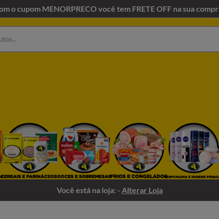
om o cupom MENORPRECO você tem FRETE OFF na sua compr
Você está na loja: -
Alterar Loja