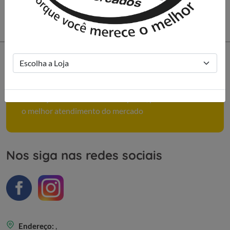
Como podemos ajudar você?
Conheça mais sobre nossa empresa, políticas e tenha
o melhor atendimento do mercado
Nos siga nas redes sociais
Endereço:
,