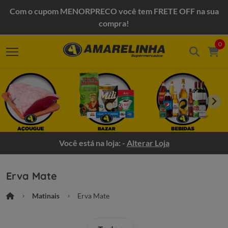
Com o cupom MENORPRECO você tem FRETE OFF na sua
compra!
0
Você está na loja: -
Alterar Loja
Erva Mate
Matinais
Erva Mate