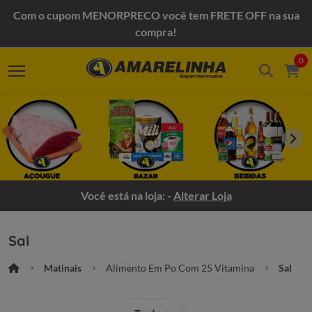
Com o cupom MENORPRECO você tem FRETE OFF na sua
compra!
0
Você está na loja: -
Alterar Loja
Sal
Matinais
Alimento Em Po Com 25 Vitamina
Sal