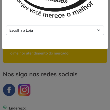
Como podemos ajudar você?
Conheça mais sobre nossa empresa, políticas e tenha
o melhor atendimento do mercado
Nos siga nas redes sociais
Endereço:
,