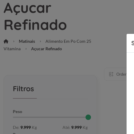
Açucar
Refinado
Matinais
Alimento Em Po Com 25
Vitamina
Açucar Refinado
Ordenar p
Filtros
Peso
De:
9.999
Kg
Até:
9.999
Kg