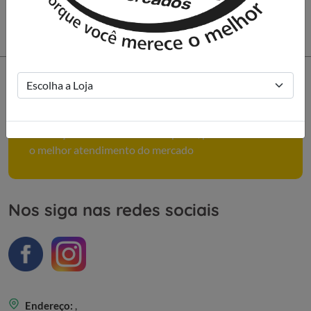
Como podemos ajudar você?
Conheça mais sobre nossa empresa, políticas e tenha
o melhor atendimento do mercado
Nos siga nas redes sociais
Endereço:
,