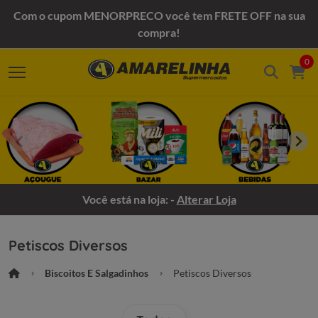
Com o cupom MENORPRECO você tem FRETE OFF na sua
compra!
0
Você está na loja: -
Alterar Loja
Petiscos Diversos
Biscoitos E Salgadinhos
Petiscos Diversos