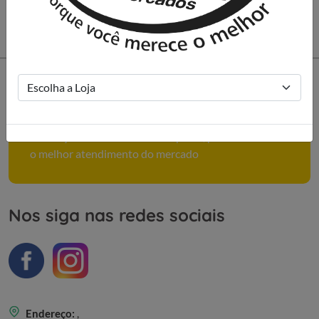
Como podemos ajudar você?
Conheça mais sobre nossa empresa, políticas e tenha
o melhor atendimento do mercado
Nos siga nas redes sociais
Endereço:
,